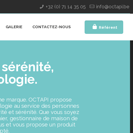
+32 (0) 71 14 35 05
info@octapi.be
GALERIE
CONTACTEZ-NOUS
Référent
 sérénité,
logie.
, une marque. OCTAPI propose
ologie au service des personnes
ité et sérénité. Que vous soyez
mier, gestionnaire de maison de
s et vous propose un produit
pté.