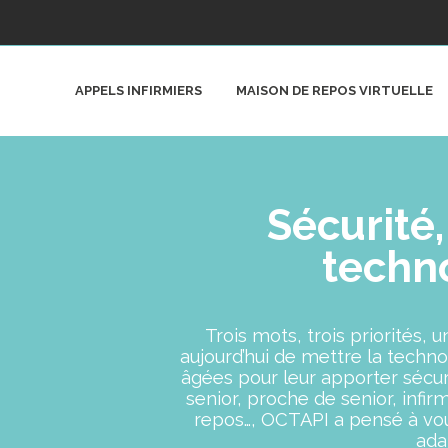
APPELS INFIRMIERS
MAISON DE REPOS VIRTUELLE
Sécurité,
techno
Trois mots, trois priorités
aujourd’hui de mettre la techn
âgées pour leur apporter sécur
senior, proche de senior, infir
repos…, OCTAPI a pensé à vou
ada