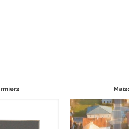
irmiers
Maiso