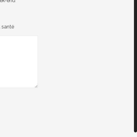
ek-end
a santé