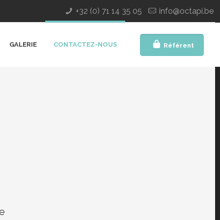
+32 (0) 71 14 35 05
info@octapi.be
GALERIE
CONTACTEZ-NOUS
Référent
e